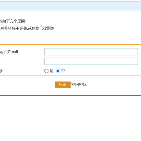
有如下几个原因:
可能链接不完整,或数据已被删除!
户名
Email
录
是
否
找回密码